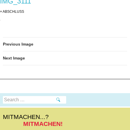
IMG_3111
CONTENT
×
ABSCHLUSS
Previous Image
Next Image
Search
for:
MITMACHEN...?
MITMACHEN!